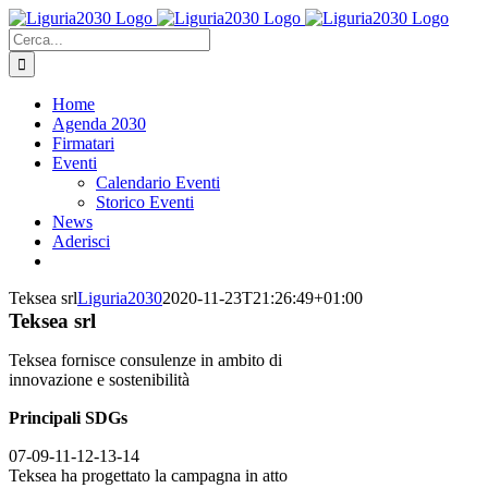
Salta
al
Cerca
contenuto
per:
Home
Agenda 2030
Firmatari
Eventi
Calendario Eventi
Storico Eventi
News
Aderisci
Teksea srl
Liguria2030
2020-11-23T21:26:49+01:00
Teksea srl
Teksea fornisce consulenze in ambito di
innovazione e sostenibilità
Principali SDGs
07-09-11-12-13-14
Teksea ha progettato la campagna in atto