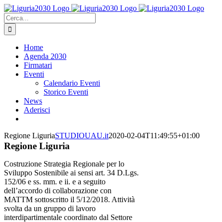
Salta
al
Cerca
contenuto
per:
Home
Agenda 2030
Firmatari
Eventi
Calendario Eventi
Storico Eventi
News
Aderisci
Regione Liguria
STUDIOUAU.it
2020-02-04T11:49:55+01:00
Regione Liguria
Costruzione Strategia Regionale per lo
Sviluppo Sostenibile ai sensi art. 34 D.Lgs.
152/06 e ss. mm. e ii. e a seguito
dell’accordo di collaborazione con
MATTM sottoscritto il 5/12/2018. Attività
svolta da un gruppo di lavoro
interdipartimentale coordinato dal Settore