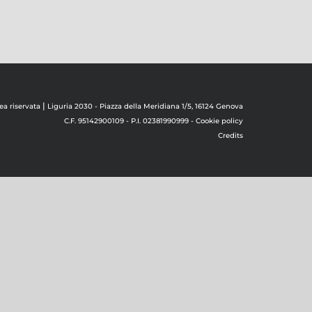
|
ea riservata
Liguria 2030 - Piazza della Meridiana 1/5, 16124 Genova
C.F. 95142900109 - P.I. 02381990999 -
Cookie policy
Credits