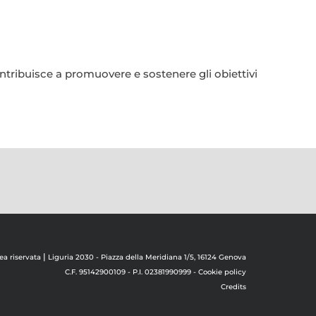
ntribuisce a promuovere e sostenere gli obiettivi
|
ea riservata
Liguria 2030 - Piazza della Meridiana 1/5, 16124 Genova
C.F. 95142900109 - P.I. 02381990999 -
Cookie policy
Credits